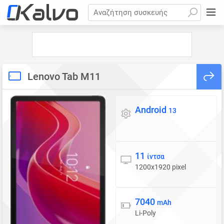
Αναζήτηση συσκευής
Lenovo Tab M11
Android
Λειτουργικό σύστημα
13
11
Οθόνη
ίντσα
1200x1920 pixel
7040
Μπαταρία
mAh
Li-Poly