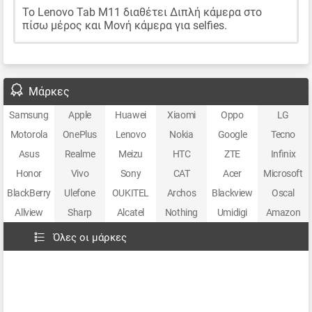
Το Lenovo Tab M11 διαθέτει Διπλή κάμερα στο
πίσω μέρος και Μονή κάμερα για selfies.
Μάρκες
Samsung
Apple
Huawei
Xiaomi
Oppo
LG
Motorola
OnePlus
Lenovo
Nokia
Google
Tecno
Asus
Realme
Meizu
HTC
ZTE
Infinix
Honor
Vivo
Sony
CAT
Acer
Microsoft
BlackBerry
Ulefone
OUKITEL
Archos
Blackview
Oscal
Allview
Sharp
Alcatel
Nothing
Umidigi
Amazon
Όλες οι μάρκες