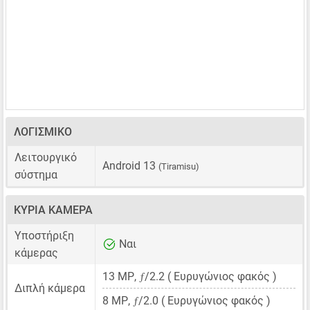
ΛΟΓΙΣΜΙΚΌ
Λειτουργικό
Android 13
(Tiramisu)
σύστημα
ΚΎΡΙΑ ΚΆΜΕΡΑ
Υποστήριξη
Ναι
κάμερας
ƒ
13 MP
,
/2.2 ( Ευρυγώνιος φακός )
Διπλή κάμερα
ƒ
8 MP
,
/2.0 ( Ευρυγώνιος φακός )