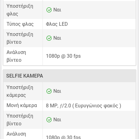
Υποστήριξη
Ναι
φλας
Τύπος φλας
Φλας LED
Υποστήριξη
Ναι
βίντεο
Ανάλυση
1080p @ 30 fps
βίντεο
SELFIE ΚΆΜΕΡΑ
Υποστήριξη
Ναι
κάμερας
ƒ
Μονή κάμερα
8 MP
,
/2.0 ( Ευρυγώνιος φακός )
Υποστήριξη
Ναι
βίντεο
Ανάλυση
1080p @ 30 fps