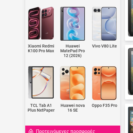
Xiaomi Redmi
Huawei
Vivo V80 Lite
K100 Pro Max
MatePad Pro
12 (2026)
TCL Tab A1
Huawei nova
Oppo F35 Pro
Plus NxtPaper
16 SE
Προτεινόμενες προσφορές