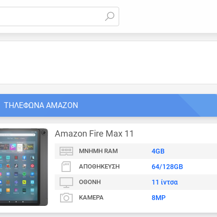
ΤΗΛΈΦΩΝΑ AMAZON
Amazon Fire Max 11
ΜΝΉΜΗ RAM
4GB
ΑΠΟΘΉΚΕΥΣΗ
64/128GB
ΟΘΌΝΗ
11 ίντσα
ΚΆΜΕΡΑ
8MP