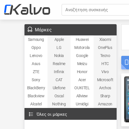
Αναζήτηση συσκευής
Μάρκες
Samsung
Apple
Huawei
Xiaomi
Oppo
LG
Motorola
OnePlus
Lenovo
Nokia
Google
Tecno
Asus
Realme
Meizu
HTC
ZTE
Infinix
Honor
Vivo
Sony
CAT
Acer
Microsoft
BlackBerry
Ulefone
OUKITEL
Archos
Blackview
Oscal
Allview
Sharp
Alcatel
Nothing
Umidigi
Amazon
Όλες οι μάρκες