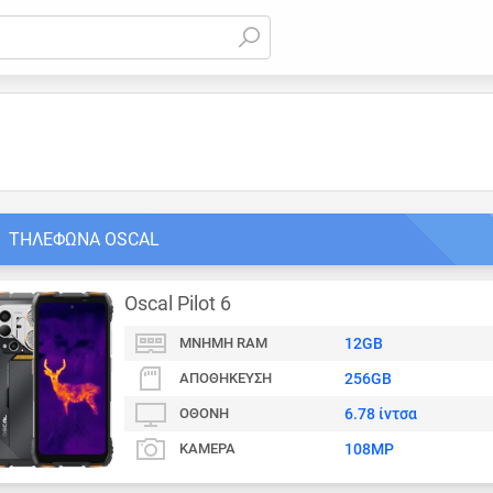
ΤΗΛΈΦΩΝΑ OSCAL
Oscal Pilot 6
ΜΝΉΜΗ RAM
12GB
ΑΠΟΘΉΚΕΥΣΗ
256GB
ΟΘΌΝΗ
6.78 ίντσα
ΚΆΜΕΡΑ
108MP