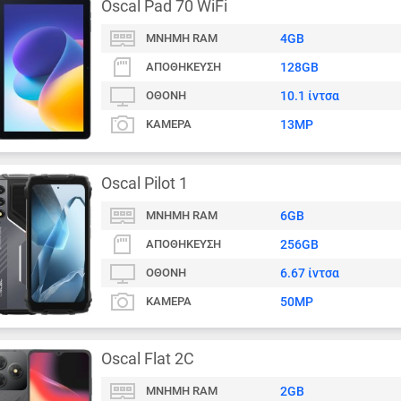
Oscal Pad 70 WiFi
ΜΝΉΜΗ RAM
4GB
ΑΠΟΘΉΚΕΥΣΗ
128GB
ΟΘΌΝΗ
10.1 ίντσα
ΚΆΜΕΡΑ
13MP
Oscal Pilot 1
ΜΝΉΜΗ RAM
6GB
ΑΠΟΘΉΚΕΥΣΗ
256GB
ΟΘΌΝΗ
6.67 ίντσα
ΚΆΜΕΡΑ
50MP
Oscal Flat 2C
ΜΝΉΜΗ RAM
2GB