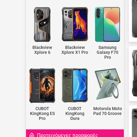
Blackview
Blackview
Samsung
Xplore 6
Xplore X1 Pro
Galaxy F70
Pro
CUBOT
CUBOT
Motorola Moto
KingKong ES
KingKong
Pad 70 Groove
Pro
Dura
Προτεινόμενες προσφορές