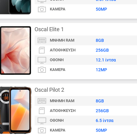
ΚΆΜΕΡΑ
50MP
Oscal Elite 1
ΜΝΉΜΗ RAM
8GB
ΑΠΟΘΉΚΕΥΣΗ
256GB
ΟΘΌΝΗ
12.1 ίντσα
ΚΆΜΕΡΑ
12MP
Oscal Pilot 2
ΜΝΉΜΗ RAM
8GB
ΑΠΟΘΉΚΕΥΣΗ
256GB
ΟΘΌΝΗ
6.5 ίντσα
ΚΆΜΕΡΑ
50MP