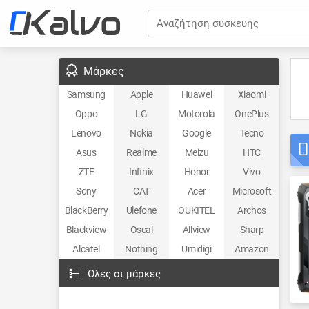
Αναζήτηση συσκευής
Μάρκες
Samsung
Apple
Huawei
Xiaomi
Oppo
LG
Motorola
OnePlus
Lenovo
Nokia
Google
Tecno
Asus
Realme
Meizu
HTC
ZTE
Infinix
Honor
Vivo
Sony
CAT
Acer
Microsoft
BlackBerry
Ulefone
OUKITEL
Archos
Blackview
Oscal
Allview
Sharp
Alcatel
Nothing
Umidigi
Amazon
Όλες οι μάρκες