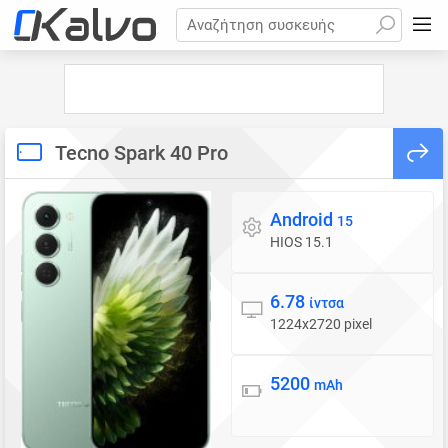
Αναζήτηση συσκευής
Tecno Spark 40 Pro
Android
Λειτουργικό σύστημα
15
HIOS 15.1
6.78
Οθόνη
ίντσα
1224x2720 pixel
5200
Μπαταρία
mAh