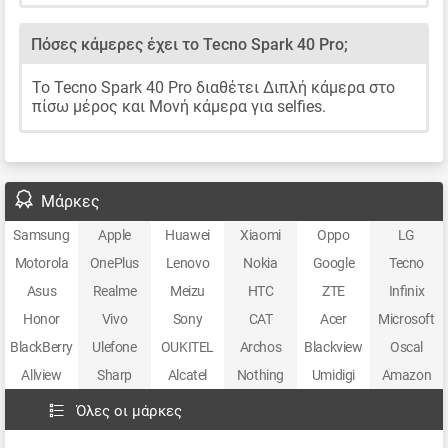
Πόσες κάμερες έχει το Tecno Spark 40 Pro;
Το Tecno Spark 40 Pro διαθέτει Διπλή κάμερα στο
πίσω μέρος και Μονή κάμερα για selfies.
Μάρκες
Samsung
Apple
Huawei
Xiaomi
Oppo
LG
Motorola
OnePlus
Lenovo
Nokia
Google
Tecno
Asus
Realme
Meizu
HTC
ZTE
Infinix
Honor
Vivo
Sony
CAT
Acer
Microsoft
BlackBerry
Ulefone
OUKITEL
Archos
Blackview
Oscal
Allview
Sharp
Alcatel
Nothing
Umidigi
Amazon
Όλες οι μάρκες