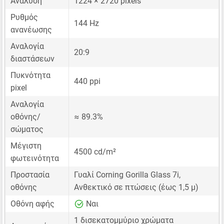
Ανάλυση
1224 × 2720 pixels
Ρυθμός
144 Hz
ανανέωσης
Αναλογία
20:9
διαστάσεων
Πυκνότητα
440 ppi
pixel
Αναλογία
οθόνης/
≈ 89.3%
σώματος
Μέγιστη
4500 cd/m²
φωτεινότητα
Προστασία
Γυαλί Corning Gorilla Glass 7i,
οθόνης
Ανθεκτικό σε πτώσεις (έως 1,5 μ)
Οθόνη αφής
Ναι
1 δισεκατομμύριο χρώματα