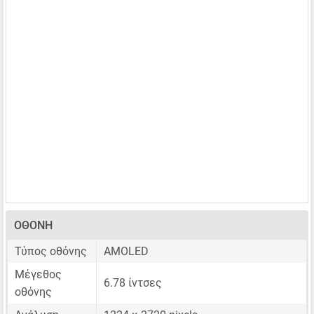
ΟΘΌΝΗ
Τύπος οθόνης
AMOLED
Μέγεθος
6.78 ίντσες
οθόνης