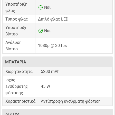
Υποστήριξη
Ναι
φλας
Τύπος φλας
Διπλό φλας LED
Υποστήριξη
Ναι
βίντεο
Ανάλυση
1080p @ 30 fps
βίντεο
ΜΠΑΤΑΡΊΑ
Χωρητικότητα
5200 mAh
Ισχύς
ενσύρματης
45 W
φόρτισης
Χαρακτηριστικά
Αντίστροφη ενσύρματη φόρτιση
ΔΊΚΤΥΑ