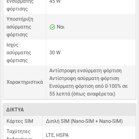
ενσύρματης
45 W
φόρτισης
Υποστήριξη
ασύρματης
Ναι
φόρτισης
Ισχύς
ασύρματης
30 W
φόρτισης
Αντίστροφη ενσύρματη φόρτιση
Αντίστροφη ασύρματη φόρτιση
Χαρακτηριστικά
Ενσύρματη φόρτιση από 0-100% σε
55 λεπτά (όπως αναφέρεται)
ΔΊΚΤΥΑ
Κάρτες SIM
Διπλή SIM
(Nano-SIM + Nano-SIM)
Ταχύτητες
LTE, HSPA