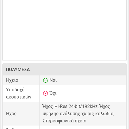
ΠΟΛΥΜΈΣΑ
Ηχείο
Ναι
Υποδοχή
Όχι
ακουστικών
Ήχος Hi-Res 24-bit/192kHz, Ήχος
Ήχος
υψηλής ανάλυσης χωρίς καλώδια,
Στερεοφωνικά ηχεία