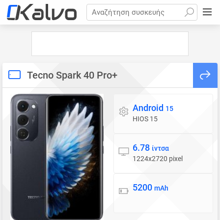
Αναζήτηση συσκευής
Tecno Spark 40 Pro+
Android
Λειτουργικό σύστημα
15
HIOS 15
6.78
Οθόνη
ίντσα
1224x2720 pixel
5200
Μπαταρία
mAh