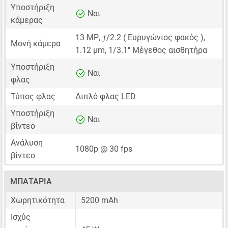
Υποστήριξη
Ναι
κάμερας
ƒ
13 MP
,
/2.2 ( Ευρυγώνιος φακός ),
Μονή κάμερα
1.12 μm
,
1/3.1"
Μέγεθος αισθητήρα
Υποστήριξη
Ναι
φλας
Τύπος φλας
Διπλό φλας LED
Υποστήριξη
Ναι
βίντεο
Ανάλυση
1080p @ 30 fps
βίντεο
ΜΠΑΤΑΡΊΑ
Χωρητικότητα
5200 mAh
Ισχύς