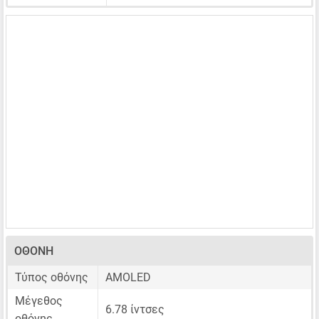
ΟΘΌΝΗ
Τύπος οθόνης
AMOLED
Μέγεθος
6.78 ίντσες
οθόνης