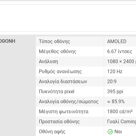
ΟΘΌΝΗ
Τύπος οθόνης
AMOLED
Μέγεθος οθόνης
6.67 ίντσες
Ανάλυση
1080 × 2400 
Ρυθμός ανανέωσης
120 Hz
Αναλογία διαστάσεων
20:9
Πυκνότητα pixel
395 ppi
Αναλογία οθόνης/σώματος
≈ 85.9%
Μέγιστη φωτεινότητα
1800 cd/m²
Προστασία οθόνης
Γυαλί Cornin
Οθόνη αφής
Ναι