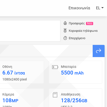
Επικοινωνία
EL
Προσφορές
Νέο
Κορυφαία τηλέφωνα
Επερχόμενο
Οθόνη
Μπαταρία
6.67
5500
ίντσα
mAh
1080x2400 pixel
Κάμερα
Αποθήκευση
108
128/256
MP
GB
1080p
UFS 2.2