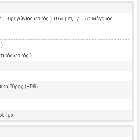
7 ( Ευρυγώνιος φακός ),
0.64 μm
,
1/1.67"
Μέγεθος
 )
τικός φακός )
ικό Εύρος (HDR)
60 fps