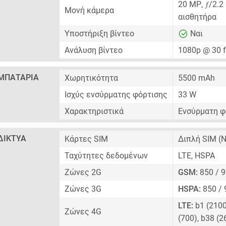
ƒ
20 MP
,
/2.2
Μονή κάμερα
αισθητήρα
Υποστήριξη βίντεο
Ναι
Ανάλυση βίντεο
1080p @ 30 
ΜΠΑΤΑΡΊΑ
Χωρητικότητα
5500 mAh
Ισχύς ενσύρματης φόρτισης
33 W
Χαρακτηριστικά
Ενσύρματη φ
ΔΊΚΤΥΑ
Κάρτες SIM
Διπλή SIM
(N
Ταχύτητες δεδομένων
LTE, HSPA
Ζώνες 2G
GSM:
850 / 9
Ζώνες 3G
HSPA:
850 / 
LTE:
b1 (2100)
Ζώνες 4G
(700), b38 (