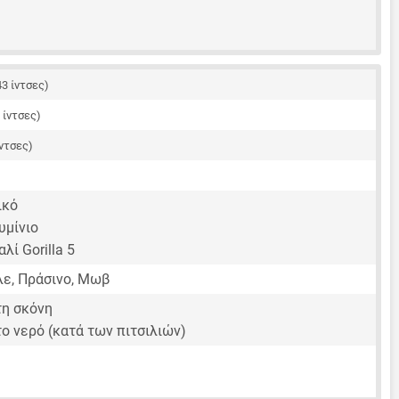
43 ίντσες)
2 ίντσες)
ίντσες)
ικό
υμίνιο
λί Gorilla 5
ε, Πράσινο, Μωβ
τη σκόνη
ο νερό (κατά των πιτσιλιών)