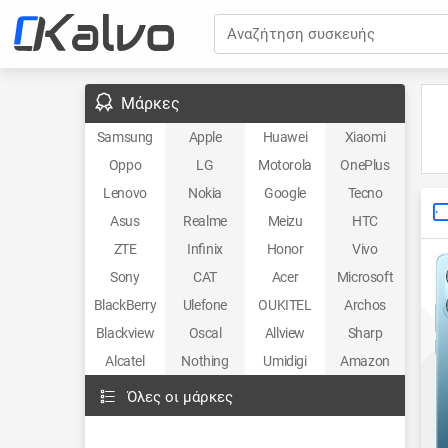
Αναζήτηση συσκευής
Μάρκες
Samsung
Apple
Huawei
Xiaomi
Oppo
LG
Motorola
OnePlus
Lenovo
Nokia
Google
Tecno
Asus
Realme
Meizu
HTC
ZTE
Infinix
Honor
Vivo
Sony
CAT
Acer
Microsoft
BlackBerry
Ulefone
OUKITEL
Archos
Blackview
Oscal
Allview
Sharp
Alcatel
Nothing
Umidigi
Amazon
Όλες οι μάρκες