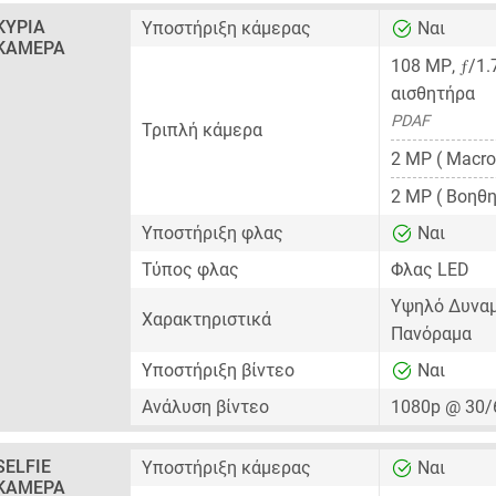
ΚΎΡΙΑ
Υποστήριξη κάμερας
Ναι
ΚΆΜΕΡΑ
ƒ
108 MP
,
/1.
αισθητήρα
PDAF
Τριπλή κάμερα
2 MP
( Macro
2 MP
( Βοηθη
Υποστήριξη φλας
Ναι
Τύπος φλας
Φλας LED
Υψηλό Δυναμ
Χαρακτηριστικά
Πανόραμα
Υποστήριξη βίντεο
Ναι
Ανάλυση βίντεο
1080p @ 30/
SELFIE
Υποστήριξη κάμερας
Ναι
ΚΆΜΕΡΑ