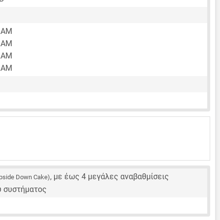
RAM
RAM
RAM
RAM
, με έως 4 μεγάλες αναβαθμίσεις
pside Down Cake)
ύ συστήματος