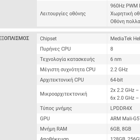
960Hz PWM 
Λειτουργίες οθόνης
Χωρητική οθ
Οθόνη πολλ
ΕΞΟΠΛΙΣΜΌΣ
Chipset
MediaTek Hel
Πυρήνες CPU
8
Τεχνολογία κατασκευής
6 nm
Μέγιστη συχνότητα CPU
2.2 GHz
Αρχιτεκτονική CPU
64-bit
2x 2.2 GHz –
Μικροαρχιτεκτονική
6x 2.0 GHz –
Τύπος μνήμης
LPDDR4X
GPU
ARM Mali-G
Μνήμη RAM
6GB, 8GB
Αποθήκευση
128GB, 256G