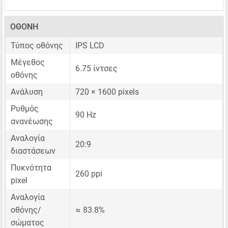
ΟΘΌΝΗ
Τύπος οθόνης
IPS LCD
Μέγεθος
6.75 ίντσες
οθόνης
Ανάλυση
720 × 1600 pixels
Ρυθμός
90 Hz
ανανέωσης
Αναλογία
20:9
διαστάσεων
Πυκνότητα
260 ppi
pixel
Αναλογία
οθόνης/
≈ 83.8%
σώματος