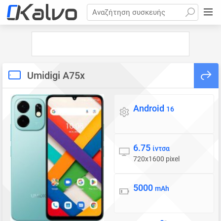
Αναζήτηση συσκευής
Umidigi A75x
Android
Λειτουργικό σύστημα
16
6.75
Οθόνη
ίντσα
720x1600 pixel
5000
Μπαταρία
mAh