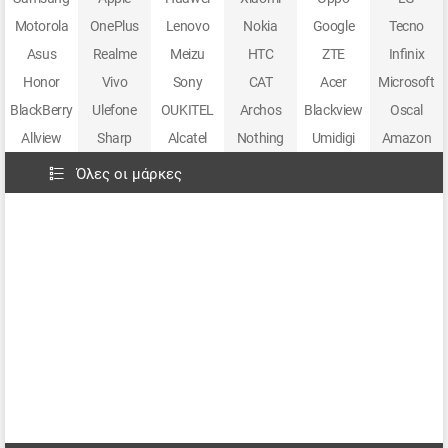
Motorola
OnePlus
Lenovo
Nokia
Google
Tecno
Asus
Realme
Meizu
HTC
ZTE
Infinix
Honor
Vivo
Sony
CAT
Acer
Microsoft
BlackBerry
Ulefone
OUKITEL
Archos
Blackview
Oscal
Allview
Sharp
Alcatel
Nothing
Umidigi
Amazon
Όλες οι μάρκες