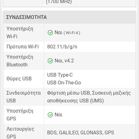
(1700 MHz)
ΣΥΝΔΕΣΙΜΌΤΗΤΑ
Υποστήριξη
Ναι
( Wi-Fi 4 )
Wi-Fi
Πρότυπα Wi-Fi
802.11/b/g/n
Υποστήριξη
Ναι, v4.2
Bluetooth
USB Type-C
Θύρες USB
USB On-The-Go
Συνδεσιμότητα
Φόρτιση μέσω USB, Συσκευή μαζικής
USB
αποθήκευσης USB (UMS)
Υποστήριξη
Ναι
GPS
Λειτουργίες
BDS, GALILEO, GLONASS, GPS
GPS