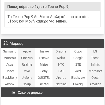
Πόσες κάμερες έχει το Tecno Pop 9;
Το Tecno Pop 9 διαθέτει Διπλή κάμερα στο πίσω
μέρος και Μονή κάμερα για selfies.
Μάρκες
Samsung
Apple
Huawei
Xiaomi
Oppo
LG
Motorola
OnePlus
Lenovo
Nokia
Google
Tecno
Asus
Realme
Meizu
HTC
ZTE
Infinix
Honor
Vivo
Sony
CAT
Acer
Microsoft
BlackBerry
Ulefone
OUKITEL
Archos
Blackview
Oscal
Allview
Sharp
Alcatel
Nothing
Umidigi
Amazon
Όλες οι μάρκες