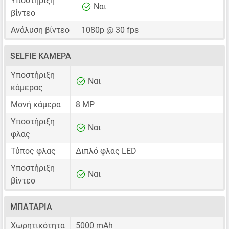
Υποστήριξη
Ναι
βίντεο
Ανάλυση βίντεο
1080p @ 30 fps
SELFIE ΚΆΜΕΡΑ
Υποστήριξη
Ναι
κάμερας
Μονή κάμερα
8 MP
Υποστήριξη
Ναι
φλας
Τύπος φλας
Διπλό φλας LED
Υποστήριξη
Ναι
βίντεο
ΜΠΑΤΑΡΊΑ
Χωρητικότητα
5000 mAh