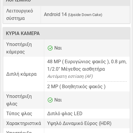
Λειτουργικό
Android 14
(Upside Down Cake)
σύστημα
ΚΎΡΙΑ ΚΆΜΕΡΑ
Υποστήριξη
Ναι
κάμερας
48 MP
( Ευρυγώνιος φακός ),
0.8 μm
,
1/2.0"
Μέγεθος αισθητήρα
Διπλή κάμερα
Αυτόματη εστίαση (AF)
2 MP
( Βοηθητικός φακός )
Υποστήριξη
Ναι
φλας
Τύπος φλας
Διπλό φλας LED
Χαρακτηριστικά
Υψηλό Δυναμικό Εύρος (HDR)