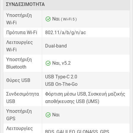
ΣΥΝΔΕΣΙΜΌΤΗΤΑ
Υποστήριξη
Ναι
( Wi-Fi 5 )
Wi-Fi
Πρότυπα Wi-Fi
802.11/a/b/g/n/ac
Λειτουργίες
Dual-band
Wi-Fi
Υποστήριξη
Ναι, v5.2
Bluetooth
USB Type-C 2.0
Θύρες USB
USB On-The-Go
Συνδεσιμότητα
Φόρτιση μέσω USB, Συσκευή μαζικής
USB
αποθήκευσης USB (UMS)
Υποστήριξη
Ναι
GPS
Λειτουργίες
BDS, GALILEO, GLONASS, GPS