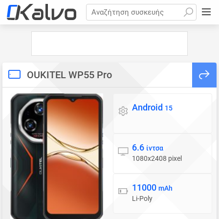
Αναζήτηση συσκευής
OUKITEL WP55 Pro
Android
Λειτουργικό σύστημα
15
6.6
Οθόνη
ίντσα
1080x2408 pixel
11000
Μπαταρία
mAh
Li-Poly