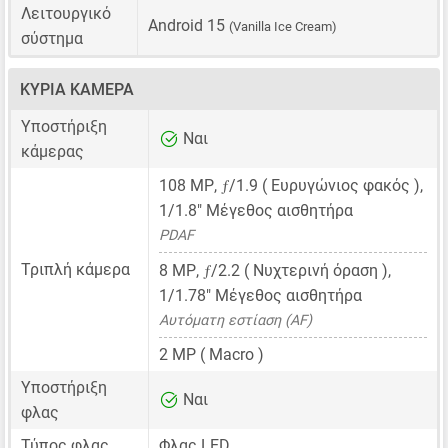
Λειτουργικό
Android 15
(Vanilla Ice Cream)
σύστημα
ΚΎΡΙΑ ΚΆΜΕΡΑ
Υποστήριξη
Ναι
κάμερας
ƒ
108 MP
,
/1.9 ( Ευρυγώνιος φακός ),
1/1.8"
Μέγεθος αισθητήρα
PDAF
ƒ
Τριπλή κάμερα
8 MP
,
/2.2 ( Νυχτερινή όραση ),
1/1.78"
Μέγεθος αισθητήρα
Αυτόματη εστίαση (AF)
2 MP
( Macro )
Υποστήριξη
Ναι
φλας
Τύπος φλας
Φλας LED