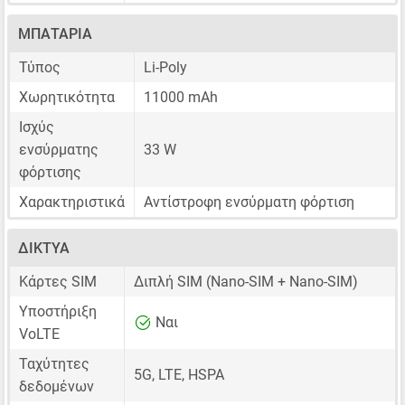
ΜΠΑΤΑΡΊΑ
Τύπος
Li-Poly
Χωρητικότητα
11000 mAh
Ισχύς
ενσύρματης
33 W
φόρτισης
Χαρακτηριστικά
Αντίστροφη ενσύρματη φόρτιση
ΔΊΚΤΥΑ
Κάρτες SIM
Διπλή SIM
(Nano-SIM + Nano-SIM)
Υποστήριξη
Ναι
VoLTE
Ταχύτητες
5G, LTE, HSPA
δεδομένων