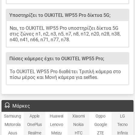
Υποστηρίζει το OUKITEL WP55 Pro δίκτυα 5G;
Ναι, το OUKITEL WP55 Pro υποστηρίζει δίκτυα 5G
στις ζώνες n1, n2, n3, n5, n7, n8, n12, n20, n28, n38,
n40, n41, n66, n71, n77, n78.
Πόσες κάμερες έχει το OUKITEL WP55 Pro;
Το OUKITEL WP55 Pro διαθέτει Τριπλή κάμερα στο
πίσω μέρος και Μονή κάμερα για selfies.
Μάρκες
Samsung
Apple
Huawei
Xiaomi
Oppo
LG
Motorola
OnePlus
Lenovo
Nokia
Google
Tecno
Asus
Realme
Meizu
HTC
ZTE
Infinix