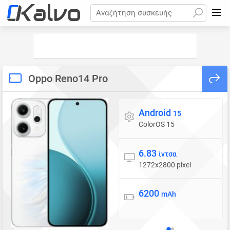
Αναζήτηση συσκευής
Oppo Reno14 Pro
Android
Λειτουργικό σύστημα
15
ColorOS 15
6.83
Οθόνη
ίντσα
1272x2800 pixel
6200
Μπαταρία
mAh