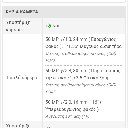
ΚΎΡΙΑ ΚΆΜΕΡΑ
Υποστήριξη
Ναι
κάμερας
ƒ
50 MP
,
/1.8,
24 mm
( Ευρυγώνιος
φακός ),
1/1.55"
Μέγεθος αισθητήρα
Οπτική σταθεροποίηση εικόνας (OIS)
PDAF
ƒ
50 MP
,
/2.8,
80 mm
( Περισκοπικός
Τριπλή κάμερα
τηλεφακός ), x3.5 Οπτικό ζουμ
Οπτική σταθεροποίηση εικόνας (OIS)
PDAF
ƒ
50 MP
,
/2.0,
16 mm
, 116° (
Υπερευρυγώνιος φακός )
Αυτόματη εστίαση (AF)
Υποστήριξη