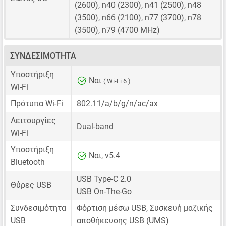
(2600), n40 (2300), n41 (2500), n48
(3500), n66 (2100), n77 (3700), n78
(3500), n79 (4700 MHz)
ΣΥΝΔΕΣΙΜΌΤΗΤΑ
Υποστήριξη
Ναι
( Wi-Fi 6 )
Wi-Fi
Πρότυπα Wi-Fi
802.11/a/b/g/n/ac/ax
Λειτουργίες
Dual-band
Wi-Fi
Υποστήριξη
Ναι, v5.4
Bluetooth
USB Type-C 2.0
Θύρες USB
USB On-The-Go
Συνδεσιμότητα
Φόρτιση μέσω USB, Συσκευή μαζικής
USB
αποθήκευσης USB (UMS)