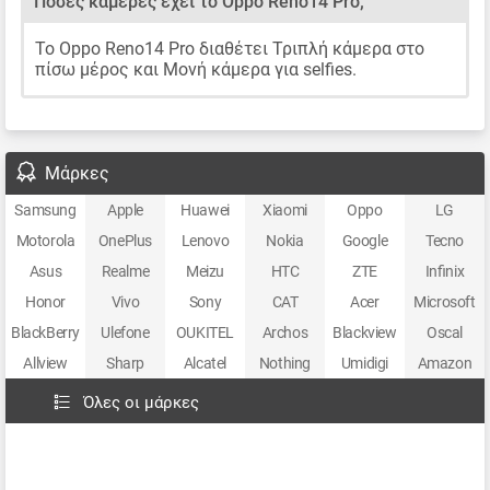
Πόσες κάμερες έχει το Oppo Reno14 Pro;
Το Oppo Reno14 Pro διαθέτει Τριπλή κάμερα στο
πίσω μέρος και Μονή κάμερα για selfies.
Μάρκες
Samsung
Apple
Huawei
Xiaomi
Oppo
LG
Motorola
OnePlus
Lenovo
Nokia
Google
Tecno
Asus
Realme
Meizu
HTC
ZTE
Infinix
Honor
Vivo
Sony
CAT
Acer
Microsoft
BlackBerry
Ulefone
OUKITEL
Archos
Blackview
Oscal
Allview
Sharp
Alcatel
Nothing
Umidigi
Amazon
Όλες οι μάρκες