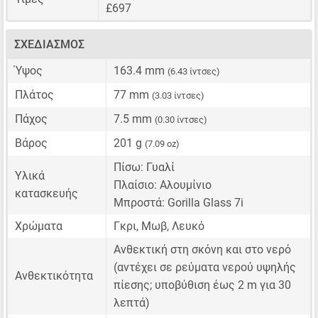
£697
ΣΧΕΔΙΑΣΜΌΣ
Ύψος
163.4 mm
(6.43 ίντσες)
Πλάτος
77 mm
(3.03 ίντσες)
Πάχος
7.5 mm
(0.30 ίντσες)
Βάρος
201 g
(7.09 oz)
Πίσω: Γυαλί
Υλικά
Πλαίσιο: Αλουμίνιο
κατασκευής
Μπροστά: Gorilla Glass 7i
Χρώματα
Γκρι, Μωβ, Λευκό
Ανθεκτική στη σκόνη και στο νερό
(αντέχει σε ρεύματα νερού υψηλής
Ανθεκτικότητα
πίεσης; υποβύθιση έως 2 m για 30
λεπτά)