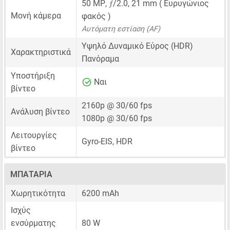
ƒ
50 MP
,
/2.0,
21 mm
( Ευρυγώνιος
Μονή κάμερα
φακός )
Αυτόματη εστίαση (AF)
Υψηλό Δυναμικό Εύρος (HDR)
Χαρακτηριστικά
Πανόραμα
Υποστήριξη
Ναι
βίντεο
2160p @ 30/60 fps
Ανάλυση βίντεο
1080p @ 30/60 fps
Λειτουργίες
Gyro-EIS, HDR
βίντεο
ΜΠΑΤΑΡΊΑ
Χωρητικότητα
6200 mAh
Ισχύς
ενσύρματης
80 W