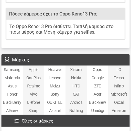
Πόσες κάμερες έχει το Oppo Reno13 Pro;
Το Oppo Reno13 Pro διαθέτει Τριπλή κάμερα στο
πίσω μέρος και Μονή κάμερα για selfies.
Μάρκες
Samsung
Apple
Huawei
Xiaomi
Oppo
LG
Motorola
OnePlus
Lenovo
Nokia
Google
Tecno
Asus
Realme
Meizu
HTC
ZTE
Infinix
Honor
Vivo
Sony
CAT
Acer
Microsoft
BlackBerry
Ulefone
OUKITEL
Archos
Blackview
Oscal
Allview
Sharp
Alcatel
Nothing
Umidigi
Amazon
Όλες οι μάρκες