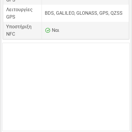
Λειτουργίες
BDS, GALILEO, GLONASS, GPS, QZSS
GPS
Υποστήριξη
Ναι
NFC