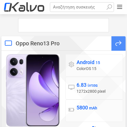
Αναζήτηση συσκευής
Oppo Reno13 Pro
Android
Λειτουργικό σύστημα
15
ColorOS 15
6.83
Οθόνη
ίντσα
1272x2800 pixel
5800
Μπαταρία
mAh