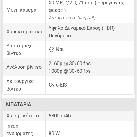
ƒ
50 MP
,
/2.0,
21 mm
( Ευρυγώνιος
Μονή κάμερα
φακός )
Αυτόματη εστίαση (AF)
Υψηλό Δυναμικό Εύρος (HDR)
Χαρακτηριστικά
Πανόραμα
Υποστήριξη
Ναι
βίντεο
2160p @ 30/60 fps
Ανάλυση βίντεο
1080p @ 30/60 fps
Λειτουργίες
Gyro-EIS
βίντεο
ΜΠΑΤΑΡΊΑ
Χωρητικότητα
5800 mAh
Ισχύς
ενσύρματης
80 W