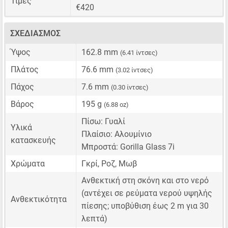
Τιμές
€420
ΣΧΕΔΙΑΣΜΌΣ
Ύψος
162.8 mm
(6.41 ίντσες)
Πλάτος
76.6 mm
(3.02 ίντσες)
Πάχος
7.6 mm
(0.30 ίντσες)
Βάρος
195 g
(6.88 oz)
Πίσω: Γυαλί
Υλικά
Πλαίσιο: Αλουμίνιο
κατασκευής
Μπροστά: Gorilla Glass 7i
Χρώματα
Γκρί, Ροζ, Μωβ
Ανθεκτική στη σκόνη και στο νερό
(αντέχει σε ρεύματα νερού υψηλής
Ανθεκτικότητα
πίεσης; υποβύθιση έως 2 m για 30
λεπτά)