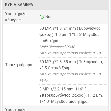
ΚΎΡΙΑ ΚΆΜΕΡΑ
Υποστήριξη
Ναι
κάμερας
ƒ
50 MP
,
/1.8,
24 mm
( Ευρυγώνιος
φακός ),
1.0 μm
,
1/1.56"
Μέγεθος
αισθητήρα
Multi-Directional PDAF
Οπτική σταθεροποίηση εικόνας (OIS)
ƒ
50 MP
,
/2.8,
85 mm
( Τηλεφακός ),
Τριπλή κάμερα
x3.5 Οπτικό ζουμ
Οπτική σταθεροποίηση εικόνας (OIS)
PDAF
ƒ
8 MP
,
/2.2,
15 mm
, 116° (
Υπερευρυγώνιος φακός ),
1.12 μm
,
1/4.0"
Μέγεθος αισθητήρα
Υποστήριξη