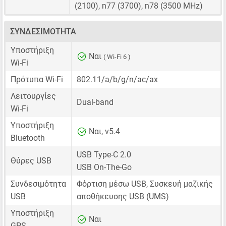
(2100), n77 (3700), n78 (3500 MHz)
ΣΥΝΔΕΣΙΜΌΤΗΤΑ
Υποστήριξη
Ναι
( Wi-Fi 6 )
Wi-Fi
Πρότυπα Wi-Fi
802.11/a/b/g/n/ac/ax
Λειτουργίες
Dual-band
Wi-Fi
Υποστήριξη
Ναι, v5.4
Bluetooth
USB Type-C 2.0
Θύρες USB
USB On-The-Go
Συνδεσιμότητα
Φόρτιση μέσω USB, Συσκευή μαζικής
USB
αποθήκευσης USB (UMS)
Υποστήριξη
Ναι
GPS