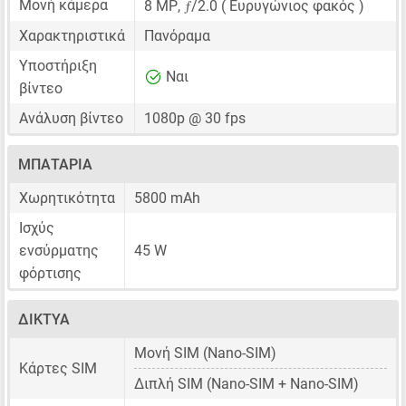
ƒ
Μονή κάμερα
8 MP
,
/2.0 ( Ευρυγώνιος φακός )
Χαρακτηριστικά
Πανόραμα
Υποστήριξη
Ναι
βίντεο
Ανάλυση βίντεο
1080p @ 30 fps
ΜΠΑΤΑΡΊΑ
Χωρητικότητα
5800 mAh
Ισχύς
ενσύρματης
45 W
φόρτισης
ΔΊΚΤΥΑ
Μονή SIM
(Nano-SIM)
Κάρτες SIM
Διπλή SIM
(Nano-SIM + Nano-SIM)