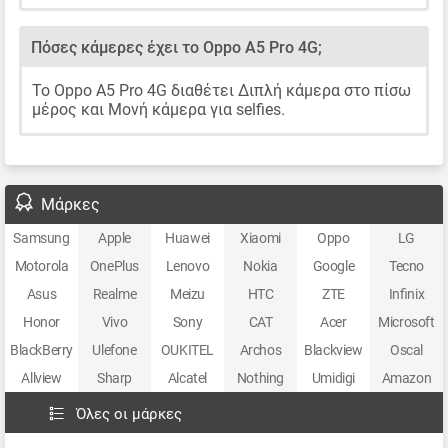
Πόσες κάμερες έχει το Oppo A5 Pro 4G;
Το Oppo A5 Pro 4G διαθέτει Διπλή κάμερα στο πίσω
μέρος και Μονή κάμερα για selfies.
Μάρκες
Samsung
Apple
Huawei
Xiaomi
Oppo
LG
Motorola
OnePlus
Lenovo
Nokia
Google
Tecno
Asus
Realme
Meizu
HTC
ZTE
Infinix
Honor
Vivo
Sony
CAT
Acer
Microsoft
BlackBerry
Ulefone
OUKITEL
Archos
Blackview
Oscal
Allview
Sharp
Alcatel
Nothing
Umidigi
Amazon
Όλες οι μάρκες