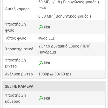
ƒ
50 MP
,
/1.8 ( Ευρυγώνιος φακός )
PDAF
Διπλή κάμερα
0.08 MP
( Βοηθητικός φακός )
Υποστήριξη
Ναι
φλας
Τύπος φλας
Φλας LED
Υψηλό Δυναμικό Εύρος (HDR)
Χαρακτηριστικά
Πανόραμα
Υποστήριξη
Ναι
βίντεο
Ανάλυση βίντεο
1080p @ 30/60 fps
SELFIE ΚΆΜΕΡΑ
Υποστήριξη
Ναι
κάμερας