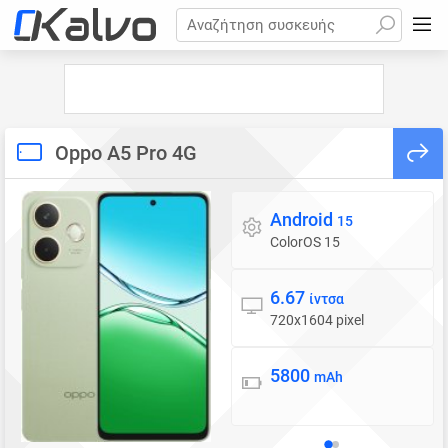
Αναζήτηση συσκευής
Oppo A5 Pro 4G
Android
Λειτουργικό σύστημα
15
ColorOS 15
6.67
Οθόνη
ίντσα
720x1604 pixel
5800
Μπαταρία
mAh