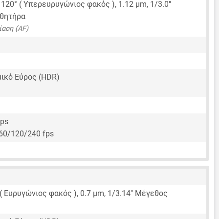
, 120° ( Υπερευρυγώνιος φακός ),
1.12 μm
,
1/3.0"
σθητήρα
αση (AF)
ικό Εύρος (HDR)
fps
60/120/240 fps
 ( Ευρυγώνιος φακός ),
0.7 μm
,
1/3.14"
Μέγεθος