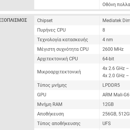
Οθόνη πολλ
ΕΞΟΠΛΙΣΜΌΣ
Chipset
Mediatek Dim
Πυρήνες CPU
8
Τεχνολογία κατασκευής
4 nm
Μέγιστη συχνότητα CPU
2600 MHz
Αρχιτεκτονική CPU
64-bit
4x 2.6 GHz –
Μικροαρχιτεκτονική
4x 2.0 GHz –
Τύπος μνήμης
LPDDR5
GPU
ARM Mali-G
Μνήμη RAM
12GB
Αποθήκευση
256GB, 512G
Τύπος αποθήκευσης
UFS