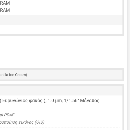
 RAM
 RAM
anilla Ice Cream)
 ( Ευρυγώνιος φακός ),
1.0 μm
,
1/1.56"
Μέγεθος
nal PDAF
οποίηση εικόνας (OIS)