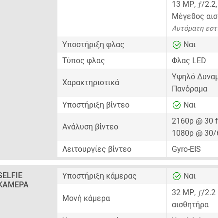
ƒ
13 MP
,
/2.2
Μέγεθος αι
Αυτόματη εστί
Υποστήριξη φλας
Ναι
Τύπος φλας
Φλας LED
Υψηλό Δυναμ
Χαρακτηριστικά
Πανόραμα
Υποστήριξη βίντεο
Ναι
2160p @ 30 
Ανάλυση βίντεο
1080p @ 30/
Λειτουργίες βίντεο
Gyro-EIS
SELFIE
Υποστήριξη κάμερας
Ναι
ΚΆΜΕΡΑ
ƒ
32 MP
,
/2.2
Μονή κάμερα
αισθητήρα