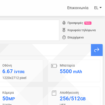
Επικοινωνία
EL
Προσφορές
Νέο
Κορυφαία τηλέφωνα
Επερχόμενο
Οθόνη
Μπαταρία
6.67
5500
ίντσα
mAh
1220x2712 pixel
Κάμερα
Αποθήκευση
50
256/512
MP
GB
2160p
UFS