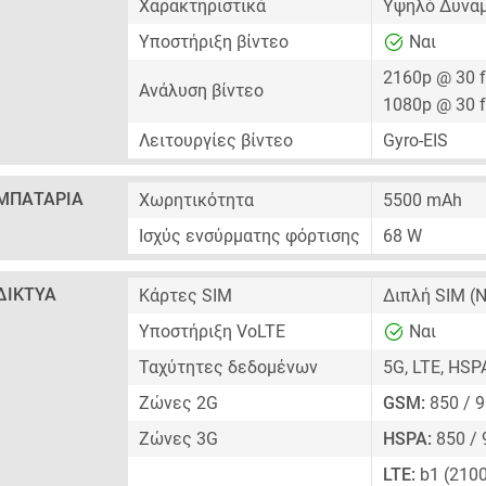
Χαρακτηριστικά
Υψηλό Δυναμ
Υποστήριξη βίντεο
Ναι
2160p @ 30 
Ανάλυση βίντεο
1080p @ 30 
Λειτουργίες βίντεο
Gyro-EIS
ΜΠΑΤΑΡΊΑ
Χωρητικότητα
5500 mAh
Ισχύς ενσύρματης φόρτισης
68 W
ΔΊΚΤΥΑ
Κάρτες SIM
Διπλή SIM
(N
Υποστήριξη VoLTE
Ναι
Ταχύτητες δεδομένων
5G, LTE, HSP
Ζώνες 2G
GSM:
850 / 9
Ζώνες 3G
HSPA:
850 / 
LTE:
b1 (2100)