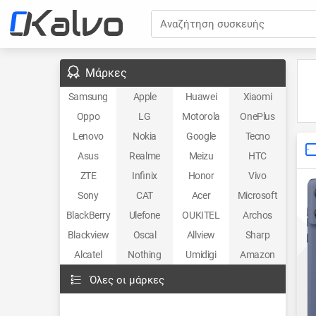
Αναζήτηση συσκευής
Μάρκες
Samsung
Apple
Huawei
Xiaomi
Oppo
LG
Motorola
OnePlus
Lenovo
Nokia
Google
Tecno
Asus
Realme
Meizu
HTC
ZTE
Infinix
Honor
Vivo
Sony
CAT
Acer
Microsoft
BlackBerry
Ulefone
OUKITEL
Archos
Blackview
Oscal
Allview
Sharp
Alcatel
Nothing
Umidigi
Amazon
Όλες οι μάρκες