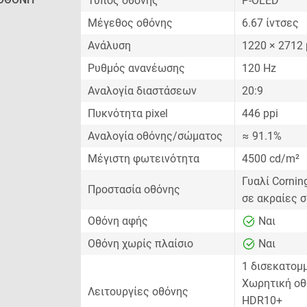
Τύπος οθόνης
P-OLED
Μέγεθος οθόνης
6.67 ίντσες
Ανάλυση
1220 × 2712 
Ρυθμός ανανέωσης
120 Hz
Αναλογία διαστάσεων
20:9
Πυκνότητα pixel
446 ppi
Αναλογία οθόνης/σώματος
≈ 91.1%
Μέγιστη φωτεινότητα
4500 cd/m²
Γυαλί Cornin
Προστασία οθόνης
σε ακραίες 
Οθόνη αφής
Ναι
Οθόνη χωρίς πλαίσιο
Ναι
1 δισεκατομ
Χωρητική οθ
Λειτουργίες οθόνης
HDR10+