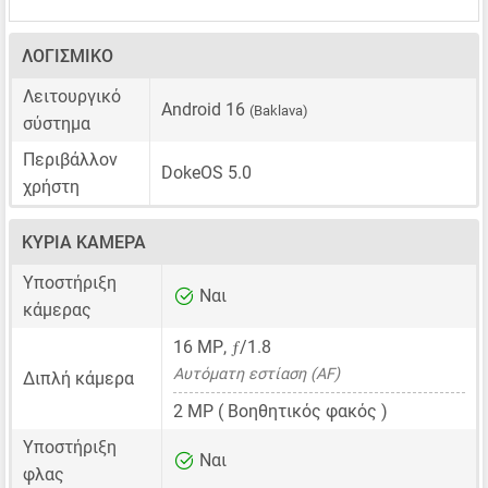
ΛΟΓΙΣΜΙΚΌ
Λειτουργικό
Android 16
(Baklava)
σύστημα
Περιβάλλον
DokeOS 5.0
χρήστη
ΚΎΡΙΑ ΚΆΜΕΡΑ
Υποστήριξη
Ναι
κάμερας
ƒ
16 MP
,
/1.8
Αυτόματη εστίαση (AF)
Διπλή κάμερα
2 MP
( Βοηθητικός φακός )
Υποστήριξη
Ναι
φλας