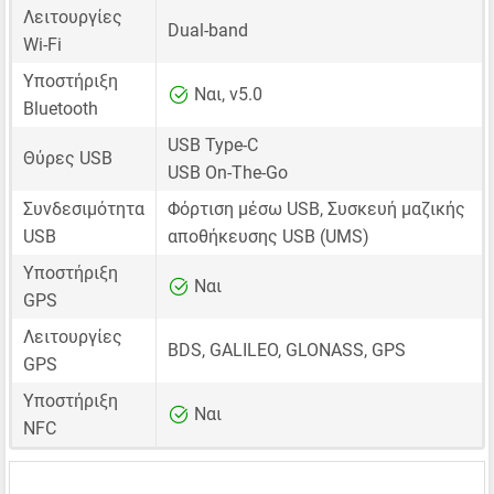
Λειτουργίες
Dual-band
Wi-Fi
Υποστήριξη
Ναι, v5.0
Bluetooth
USB Type-C
Θύρες USB
USB On-The-Go
Συνδεσιμότητα
Φόρτιση μέσω USB, Συσκευή μαζικής
USB
αποθήκευσης USB (UMS)
Υποστήριξη
Ναι
GPS
Λειτουργίες
BDS, GALILEO, GLONASS, GPS
GPS
Υποστήριξη
Ναι
NFC