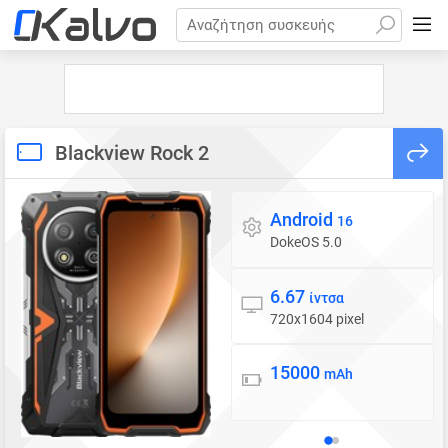
Αναζήτηση συσκευής
Blackview Rock 2
Android
Λειτουργικό σύστημα
16
DokeOS 5.0
6.67
Οθόνη
ίντσα
720x1604 pixel
15000
Μπαταρία
mAh