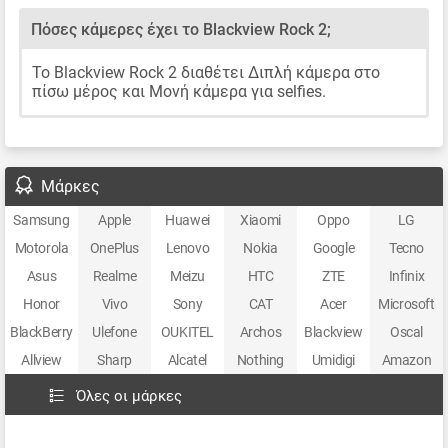
Πόσες κάμερες έχει το Blackview Rock 2;
Το Blackview Rock 2 διαθέτει Διπλή κάμερα στο
πίσω μέρος και Μονή κάμερα για selfies.
Μάρκες
Samsung
Apple
Huawei
Xiaomi
Oppo
LG
Motorola
OnePlus
Lenovo
Nokia
Google
Tecno
Asus
Realme
Meizu
HTC
ZTE
Infinix
Honor
Vivo
Sony
CAT
Acer
Microsoft
BlackBerry
Ulefone
OUKITEL
Archos
Blackview
Oscal
Allview
Sharp
Alcatel
Nothing
Umidigi
Amazon
Όλες οι μάρκες